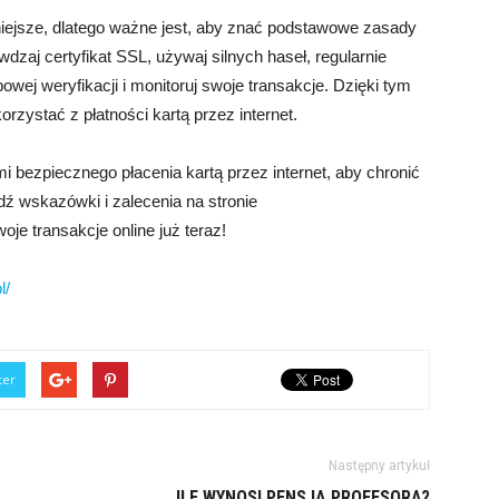
rniejsze, dlatego ważne jest, aby znać podstawowe zasady
dzaj certyfikat SSL, używaj silnych haseł, regularnie
wej weryfikacji i monitoruj swoje transakcje. Dzięki tym
zystać z płatności kartą przez internet.
 bezpiecznego płacenia kartą przez internet, aby chronić
ź wskazówki i zalecenia na stronie
je transakcje online już teraz!
l/
ter
Następny artykuł
ILE WYNOSI PENSJA PROFESORA?