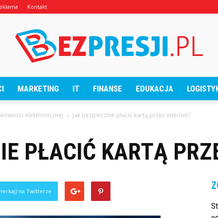
eklama
Kontakt
I
MARKETING
IT
FINANSE
EDUKACJA
LOGISTY
BezPresji.pl
ankowości elektronicznej
Jak bezpiecznie płacić kartą przez internet?
IE PŁACIĆ KARTĄ PRZ
Z
ierkaj) na Twitterze
S
od