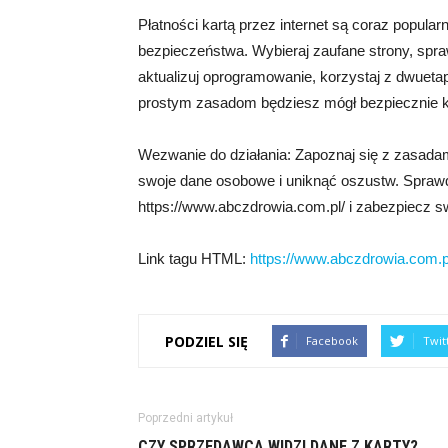
Płatności kartą przez internet są coraz popula
bezpieczeństwa. Wybieraj zaufane strony, spraw
aktualizuj oprogramowanie, korzystaj z dwuetapo
prostym zasadom będziesz mógł bezpiecznie kor
Wezwanie do działania: Zapoznaj się z zasadami
swoje dane osobowe i uniknąć oszustw. Sprawd
https://www.abczdrowia.com.pl/ i zabezpiecz swo
Link tagu HTML:
https://www.abczdrowia.com.p
PODZIEL SIĘ
Facebook
Twit
Poprzedni artykuł
CZY SPRZEDAWCA WIDZI DANE Z KARTY?