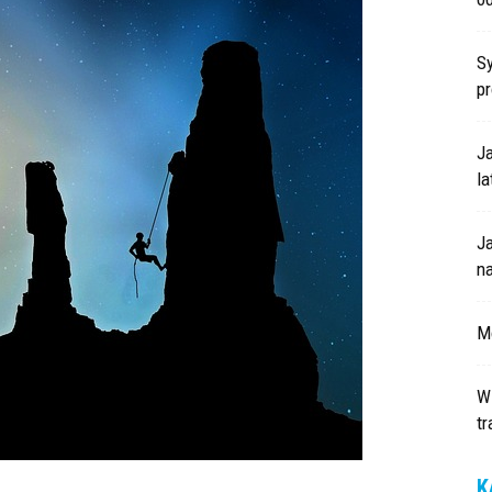
S
p
Ja
la
J
n
Mo
W
t
K