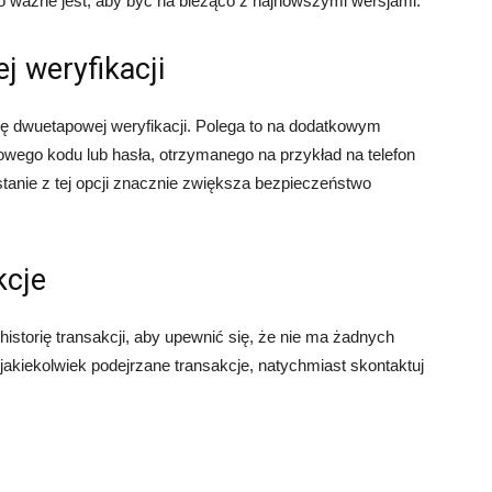
 ważne jest, aby być na bieżąco z najnowszymi wersjami.
j weryfikacji
ję dwuetapowej weryfikacji. Polega to na dodatkowym
wego kodu lub hasła, otrzymanego na przykład na telefon
tanie z tej opcji znacznie zwiększa bezpieczeństwo
kcje
istorię transakcji, aby upewnić się, że nie ma żadnych
jakiekolwiek podejrzane transakcje, natychmiast skontaktuj