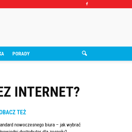
KA
PORADY
EZ INTERNET?
OBACZ TEŻ
tandard nowoczesnego biura – jak wybrać
powiedni dystrybutor dla zespołu?