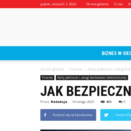
piątek, sierpień 7, 2026
Strona główna
O nas
R
BIZNES W SIEC
Strona główna
Finanse
Karty płatnicze i usługi b
Finanse
Karty płatnicze i usługi bankowości elektronicznej
JAK BEZPIECZN
Przez
Redakcja
-
14 lutego 2025
484
0
Podziel się na Facebooku
Tweet (Ćw