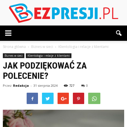
BezPresji.pl
Strona główna
Biznes w sieci
Klientologia i relacje z klientami
Biznes w sieci
Klientologia i relacje z klientami
JAK PODZIĘKOWAĆ ZA
POLECENIE?
Przez
Redakcja
-
31 sierpnia 2024
727
0