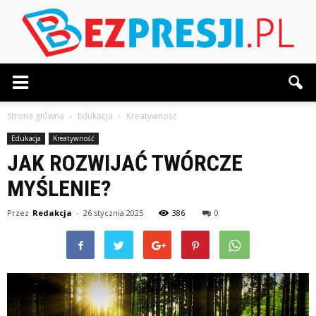
BezPresji.pl
Strona główna
Edukacja
Kreatywność
Edukacja
Kreatywność
JAK ROZWIJAĆ TWÓRCZE
MYŚLENIE?
Przez
Redakcja
-
26 stycznia 2025
386
0