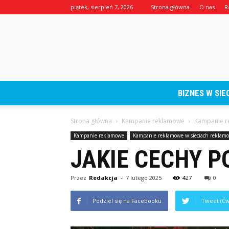
piątek, sierpień 7, 2026
Strona główna
O nas
R
BIZNES W SIEC
Strona główna
Kampanie reklamowe
Kampanie r
Kampanie reklamowe
Kampanie reklamowe w sieciach reklam
JAKIE CECHY 
Przez
Redakcja
-
7 lutego 2025
427
0
Podziel się na Facebooku
Tweet (Ćw