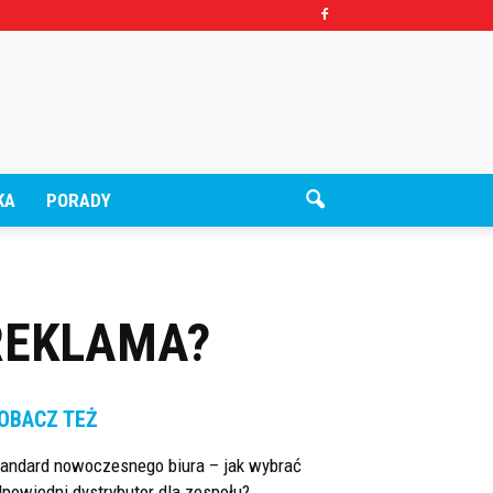
KA
PORADY
REKLAMA?
OBACZ TEŻ
tandard nowoczesnego biura – jak wybrać
powiedni dystrybutor dla zespołu?