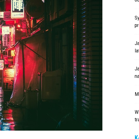
S
p
Ja
la
J
n
Mo
W
t
K