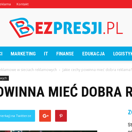
eklama
Kontakt
I
MARKETING
IT
FINANSE
EDUKACJA
LOGISTY
BezPresji.pl
eklamowe w sieciach reklamowych
Jakie cechy powinna mieć dobra reklama?
owych
POWINNA MIEĆ DOBRA 
Z
ierkaj) na Twitterze
S
od