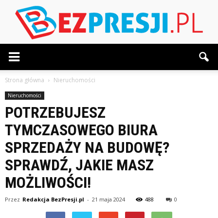
BezPresji.pl
Strona główna
Nieruchomości
Nieruchomości
POTRZEBUJESZ
TYMCZASOWEGO BIURA
SPRZEDAŻY NA BUDOWĘ?
SPRAWDŹ, JAKIE MASZ
MOŻLIWOŚCI!
Przez
Redakcja BezPresji.pl
-
21 maja 2024
488
0