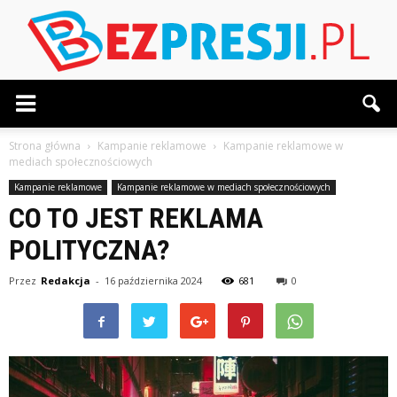
BezPresji.pl
Strona główna
Kampanie reklamowe
Kampanie reklamowe w
mediach społecznościowych
Kampanie reklamowe
Kampanie reklamowe w mediach społecznościowych
CO TO JEST REKLAMA
POLITYCZNA?
Przez
Redakcja
-
16 października 2024
681
0